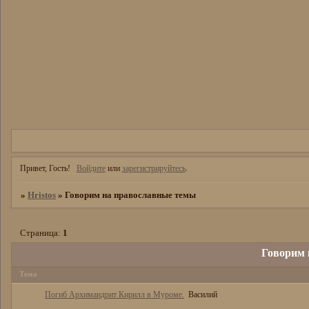
Привет, Гость!
Войдите
или
зарегистрируйтесь
.
»
Hristos
»
Говорим на православные темы
Страница:
1
Говорим 
Тема
Погиб Архимандрит Кирилл в Муроме.
Василий