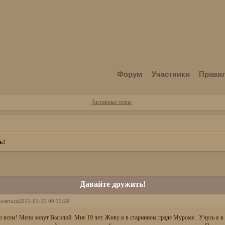
Форум
Участники
Прави
Активные темы
ь!
Давайте дружить!
елиться
2011-03-19 00:19:28
 всем! Меня зовут Василий. Мне 19 лет. Живу я в старинном граде Муроме. Учусь я 