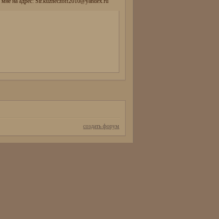
мне на адрес: Sir.kuzneczoff2010@yandex.ru
создать форум