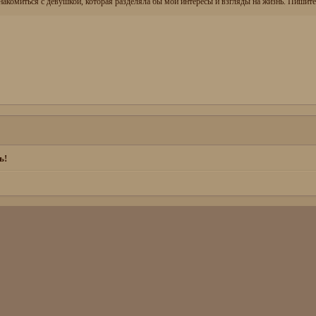
накомиться с девушкой, которая разделяла бы мои интересы и взгляды на жизнь. Пишите 
ь!