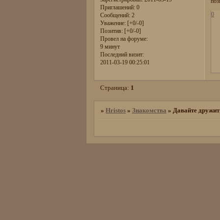
поз
Приглашений:
0
0
Сообщений:
2
Уважение:
[+0/-0]
Позитив:
[+0/-0]
Провел на форуме:
9 минут
Последний визит:
2011-03-19 00:25:01
Страница:
1
»
Hristos
»
Знакомства
»
Давайте дружит