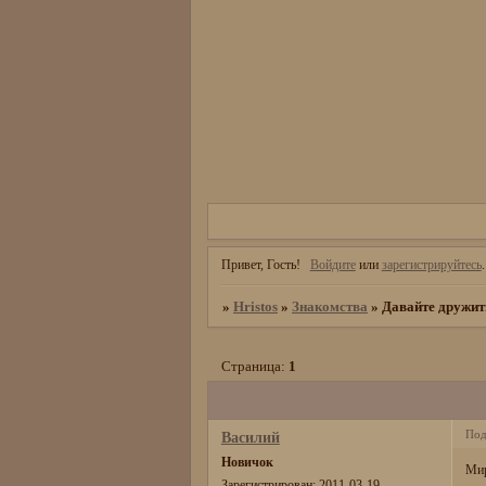
Привет, Гость!
Войдите
или
зарегистрируйтесь
.
»
Hristos
»
Знакомства
»
Давайте дружит
Страница:
1
Под
Василий
Новичок
Мир
Зарегистрирован
: 2011-03-19